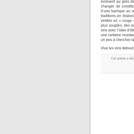
évoluent au grès d
changer de conditi
d’une barrique au v
traditions en élabor
vinifiés en « rouge 
plus souples, des e
vins avec l’idée d’êt
une certaine resista
un peu à chercher la
Vive les vins debout 
Cet article a ét