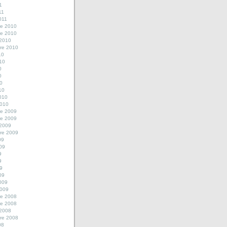
1
11
2011
e 2010
e 2010
 2010
re 2010
10
010
0
0
10
10
2010
2010
e 2009
e 2009
 2009
re 2009
09
009
9
9
09
09
2009
2009
e 2008
e 2008
 2008
re 2008
08