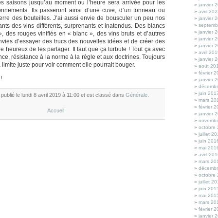
es saisons jusqu’au moment ou l’heure sera arrivée pour les
janvier 
onnements. Ils passeront ainsi d’une cuve, d’un tonneau ou
avril 20
erre des bouteilles. J’ai aussi envie de bousculer un peu nos
janvier 
ants des vins différents, surprenants et inatendus. Des blancs
septemb
janvier 
», des rouges vinifiés en « blanc », des vins bruts et d’autres
janvier 
nvies d’essayer des trucs des nouvelles idées et de créer des
janvier 
re heureux de les partager. Il faut que ça turbule ! Tout ça avec
avril 20
nce, résistance à la norme à la règle et aux doctrines. Toujours
janvier 
 limite juste pour voir comment elle pourrait bouger.
août 20
février 
!
janvier 
décembr
juin 201
é publié le lundi 8 avril 2019 à 11:00 et est classé dans
Générale
.
mars 20
février 
Accueil
janvier 
novembr
octobre
juillet 2
juin 201
mai 201
avril 20
mars 20
décembr
octobre
juillet 2
juin 201
mai 201
mars 20
février 
janvier 