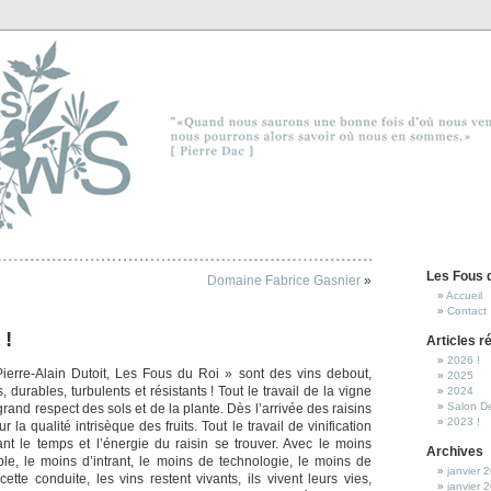
Les Fous 
Domaine Fabrice Gasnier
»
Accueil
Contact
 !
Articles r
2026 !
ierre-Alain Dutoit, Les Fous du Roi » sont des vins debout,
2025
es, durables, turbulents et résistants ! Tout le travail de la vigne
2024
Salon D
 grand respect des sols et de la plante. Dès l’arrivée des raisins
2023 !
ur la qualité intrisèque des fruits. Tout le travail de vinification
sant le temps et l’énergie du raisin se trouver. Avec le moins
Archives
ible, le moins d’intrant, le moins de technologie, le moins de
janvier 
ette conduite, les vins restent vivants, ils vivent leurs vies,
janvier 