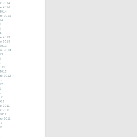
e 2014
e 2014
 2014
re 2014
014
4
4
14
e 2013
e 2013
 2013
re 2013
013
3
13
2013
 2012
re 2012
12
012
2
12
12
2012
e 2011
e 2011
 2011
re 2011
11
011
1
1