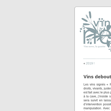
«
2019 !
Vins debout
Les vins signés « P
droits, vivants, just
est fait avec le plus
à la cave, j’insiste s
sera suivit en lais
d’intervention poss
manipulation. Avec c