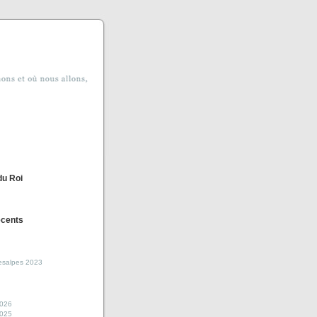
du Roi
écents
esalpes 2023
2026
2025