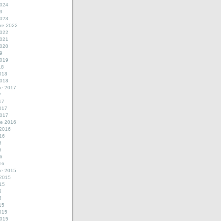
2024
23
2023
re 2022
2022
2021
2020
19
2019
18
2018
2018
e 2017
7
17
2017
2017
e 2016
 2016
016
6
6
16
16
e 2015
 2015
015
5
5
15
2015
2015