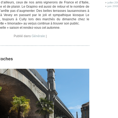
d’ailleurs, ceux de nos amis vignerons de France et d’Italie,
juillet 2
ie et de plaisir. Le Grapino est aussi de retour et le nombre de
juin 200
 n’arrête pas d’augmenter. Des belles terrasses lausannoises à
) à Vevey en passant par le joli et sympathique kiosque Le
, toujours à Cully lors des marchés du dimanche chez le
tte « limonade» au verjus continue à trouver son public.
belle » saison et rendez-vous cet automne.
Publié dans
Générale
|
Roches