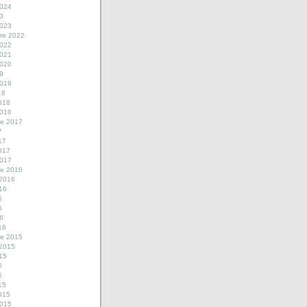
2024
23
2023
re 2022
2022
2021
2020
19
2019
18
2018
2018
e 2017
7
17
2017
2017
e 2016
 2016
016
6
6
16
16
e 2015
 2015
015
5
5
15
2015
2015