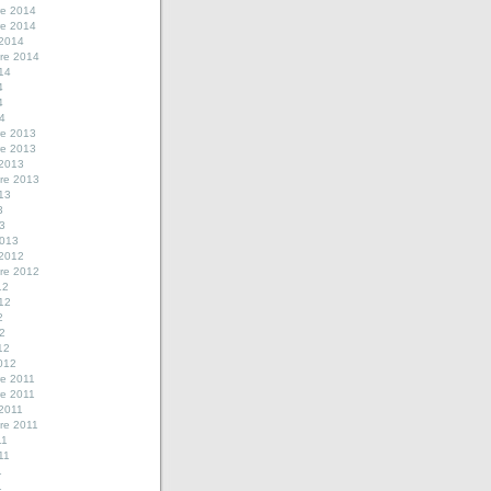
e 2014
e 2014
 2014
re 2014
014
4
4
14
e 2013
e 2013
 2013
re 2013
013
3
13
2013
 2012
re 2012
12
012
2
12
12
2012
e 2011
e 2011
 2011
re 2011
11
011
1
1