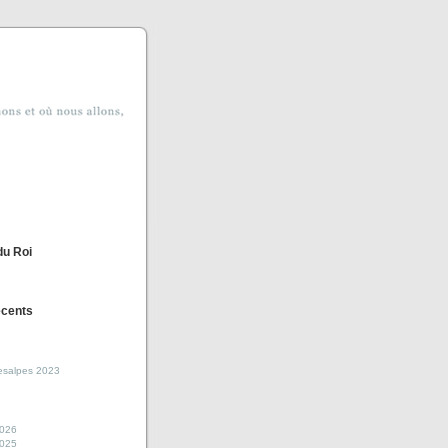
du Roi
écents
esalpes 2023
2026
2025