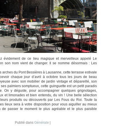
z évidement de ce lieu magique et merveilleux appelé Le
en son nom vient de changer. Il se nomme désormais : Les
es arches du Pont Bessières à Lausanne, cette terrasse estivale
cevoir chaque jour d’avril à octobre tous les jours de beau
oyeuse avec son mobilier de jardin vintage et dépareillé, son
 ses palmiers somptueux, cette guinguette est un petit paradis
lle. On y déguste, pour accompagner quelques grignotages,
aux et limonades et bien entendu, du vin ! Une belle sélection
ailleurs produits ou découverts par Les Fous du Roi. Toute la
s lieux sera à votre disposition pour vous aiguiller au mieux
n de passer le moment le plus agréable et le plus paisible
Publié dans
Générale
|