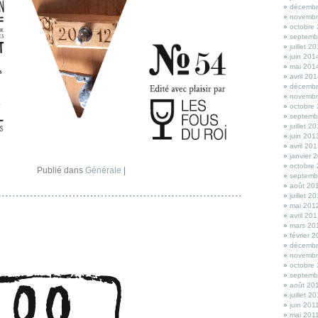
décembr
novembr
octobre
septemb
juillet 2
juin 201
mai 201
avril 20
décembr
novembr
octobre
septemb
juillet 2
juin 201
avril 20
janvier 
octobre
Publié dans
Générale
|
septemb
août 20
juillet 2
mai 201
avril 20
mars 20
février 
décembr
novembr
octobre
septemb
août 20
juillet 2
juin 201
mai 201