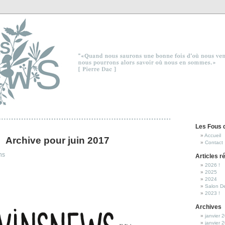
Les Fous 
Accueil
Archive pour juin 2017
Contact
ns
Articles r
2026 !
2025
2024
Salon D
2023 !
Archives
janvier 
janvier 