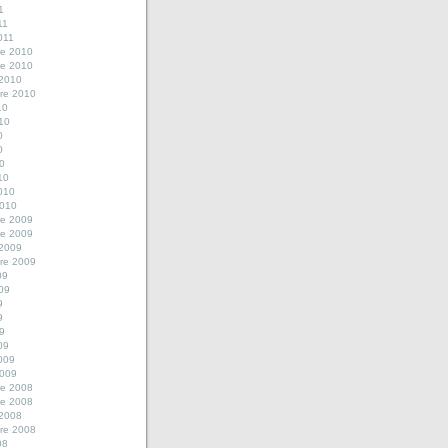
1
11
2011
e 2010
e 2010
 2010
re 2010
10
010
0
0
10
10
2010
2010
e 2009
e 2009
 2009
re 2009
09
009
9
9
09
09
2009
2009
e 2008
e 2008
 2008
re 2008
08