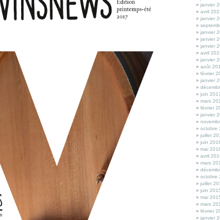
janvier 
avril 20
janvier 
septemb
janvier 
janvier 
janvier 
avril 20
janvier 
août 20
février 
janvier 
décembr
juin 201
mars 20
février 
janvier 
novembr
octobre
juillet 2
juin 201
mai 201
avril 20
mars 20
décembr
octobre
juillet 2
juin 201
mai 201
mars 20
février 
janvier 