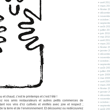
avril 201
mars 20
février 
décembr
novembr
octobre
septemb
août 20
juillet 2
juin 201
mai 201
avril 20
mars 20
février 
janvier 
décembr
novembr
octobre
septemb
août 20
juillet 2
juin 200
mai 200
avril 20
mars 20
février 
janvier 
décembr
eau et chaud, c’est le printemps et c’est l’été !
novembr
ez nos amis restaurateurs et autres petits commerces de
octobre
ant nos vins d’ici cultivés et vinifiés avec joie et respect ;
septemb
 de la terre et de l’environnement. Et découvrez ou redécouvrez
août 20