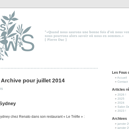
Les Fous 
Accueil
Archive pour juillet 2014
Contact
ns
Articles r
2026 !
2025
à Sydney
2024
Salon D
2023 !
ydney chez Renato dans son restaurant « Le Trèfle » :
Archives
janvier 
janvier 