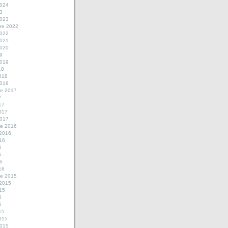
2024
23
2023
re 2022
2022
2021
2020
19
2019
18
2018
2018
e 2017
7
17
2017
2017
e 2016
 2016
016
6
6
16
16
e 2015
 2015
015
5
5
15
2015
2015