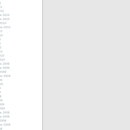
1
11
2011
e 2010
e 2010
 2010
re 2010
10
010
0
0
10
10
2010
2010
e 2009
e 2009
 2009
re 2009
09
009
9
9
09
09
2009
2009
e 2008
e 2008
 2008
re 2008
08