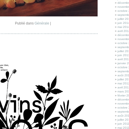
décembr
novembr
octobre
septemb
juillet 2
Publié dans
Générale
|
juin 201
mai 201
avril 20
décembr
novembr
octobre
septemb
juillet 2
juin 201
avril 20
janvier 
octobre
septemb
août 20
juillet 2
mai 201
avril 20
mars 20
février 
décembr
novembr
octobre
septemb
août 20
juillet 2
juin 201
mai 201