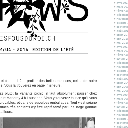
avril 201
mars 20
février 
décembr
novembr
octobre
septemb
août 20
juillet 2
juin 201
mai 201
avril 20
mars 20
février 
janvier 
décembr
novembr
octobre
septemb
août 20
 et chaud. il faut profiter des belles terrasses, celles de notre
juillet 2
e. Vous la trouverez en page intérieure.
juin 200
mai 200
ez plutôt la variante picnic, il faut absolument passer chez
avril 20
a rue Marterey 4 à Lausanne, Vous y trouverez tout ce qu’il vous
mars 20
incroyables, et dans de superbes emballages. Tout y est soigné
février 
mmes très contents d’y être représenté par une large gamme
janvier 
décembr
’ailleurs.
novembr
octobre
septemb
août 20