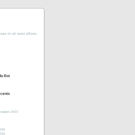
du Roi
écents
esalpes 2023
2026
2025