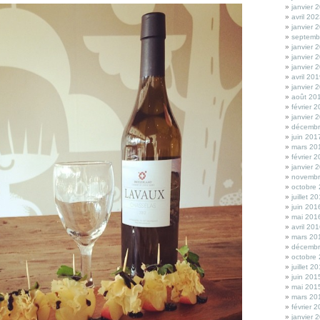
janvier 
avril 20
janvier 
septemb
janvier 
janvier 
janvier 
avril 20
janvier 
août 20
février 
janvier 
décembr
juin 201
mars 20
février 
janvier 
novembr
octobre
juillet 2
juin 201
mai 201
avril 20
mars 20
décembr
octobre
juillet 2
juin 201
mai 201
mars 20
février 
janvier 