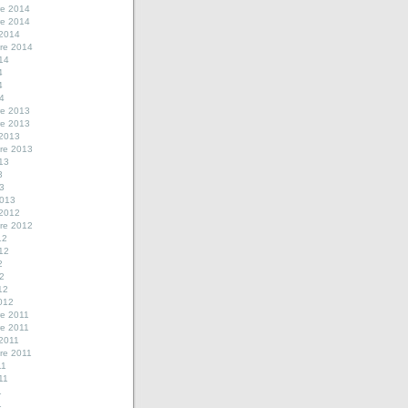
e 2014
e 2014
 2014
re 2014
014
4
4
14
e 2013
e 2013
 2013
re 2013
013
3
13
2013
 2012
re 2012
12
012
2
12
12
2012
e 2011
e 2011
 2011
re 2011
11
011
1
1